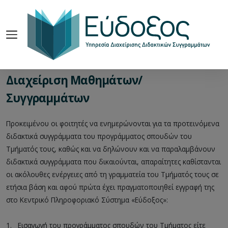
Διαχείριση Μαθημάτων/
Συγγραμμάτων
Προκειμένου οι φοιτητές να ενημερώνονται για τα προτεινόμενα
διδακτικά συγγράμματα του προγράμματος σπουδών του
Τμήματός τους, καθώς και να δηλώνουν και να παραλαμβάνουν
διδακτικά συγγράμματα που δικαιούνται, απαραίτητες καθίστανται
οι ακόλουθες ενέργειες από τη γραμματεία του Τμήματός τους σε
ετήσια βάση και αφού πρώτα έχει πραγματοποιηθεί εγγραφή της
στο Κεντρικό Πληροφοριακό Σύστημα «Εύδοξος»:
1.
__
Εισαγωγή του προγράμματος σπουδών του Τμήματος είτε