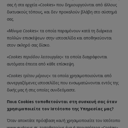
σας ή στα αρχεία
«
C
ookies»
που δημιουργούνται από άλλους
δικτυακούς τόπους, και δεν προκαλούν βλάβη στο σύστημά
σας.
«Μόνιμα
C
ookies
»
: τα οποία παραμένουν κατά τη διάρκεια
πολλών επισκέψεων στην ιστοσελίδα και αποθηκεύονται
στον σκληρό σας δίσκο.
«
Cookies
περιόδου λειτουργίας»
: τα οποία διαγράφονται
αυτόματα έπειτα από κάθε επίσκεψη.
«
Cookies
τρίτου μέρους
»: τα οποία χρησιμοποιούνται από
συνεργαζόμενες ιστοσελίδες που ενσωματώνονται εντός της
δικής μας ή στις οποίες συνδεόμαστε.
Ποια Cookies τοποθετούνται στη συσκευή σας όταν
χρησιμοποιείτε τον Ιστότοπο της Υπηρεσίας μας?
Όταν αποκτάτε πρόσβαση και/ή χρησιμοποιείτε τον Ιστότοπο
www.eudoxus.gr, τοποθετούμε ένα ή περισσότερα
«
Cookies
»