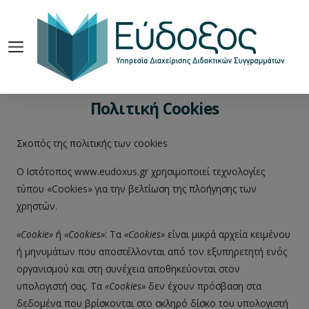
Πολιτική Cookies
Σκοπός της πολιτικής των cookies
Ο Ιστότοπος www.eudoxus.gr χρησιμοποιεί τεχνολογίες
τύπου «Cookies» για την βελτίωση της πλοήγησης των
χρηστών.
«
Cookie
»
ή
«
Cookies
»
: Τα
«
C
ookies»
είναι μικρά αρχεία κειμένου
ή μηνυμάτων που αποστέλλονται από τον εξυπηρετητή ενός
οργανισμού και στη συνέχεια αποθηκεύονται στον
υπολογιστή σας. Τα
«
C
ookies»
δεν έχουν πρόσβαση στα
δεδομένα που βρίσκονται στο σκληρό δίσκο του υπολογιστή