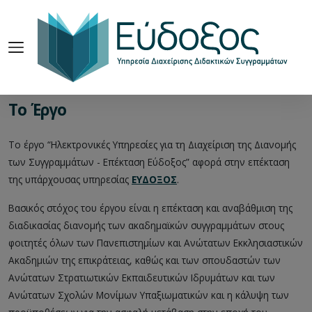
Το Έργο
Το έργο “Ηλεκτρονικές Υπηρεσίες για τη Διαχείριση της Διανομής
των Συγγραμμάτων - Επέκταση Εύδοξος” αφορά στην επέκταση
της υπάρχουσας υπηρεσίας
ΕΥΔΟΞΟΣ
.
Βασικός στόχος του έργου είναι η επέκταση και αναβάθμιση της
διαδικασίας διανομής των ακαδημαϊκών συγγραμμάτων στους
φοιτητές όλων των Πανεπιστημίων και Ανώτατων Εκκλησιαστικών
Ακαδημιών της επικράτειας, καθώς και των σπουδαστών των
Ανώτατων Στρατιωτικών Εκπαιδευτικών Ιδρυμάτων και των
Ανώτατων Σχολών Μονίμων Υπαξιωματικών και η κάλυψη των