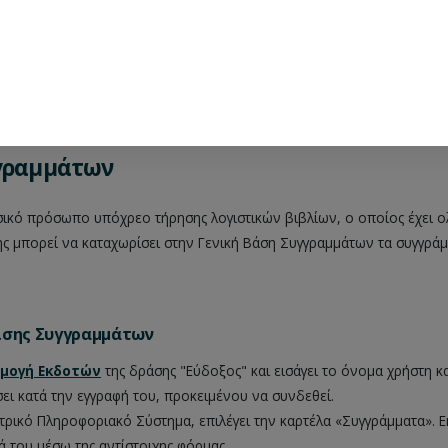
γγραμμάτων
σικό πρόσωπο υπόχρεο τήρησης λογιστικών βιβλίων, ο οποίος έχει 
ης μπορεί να καταχωρίσει στην Γενική Βάση Συγγραμμάτων τα συγγράμ
ισης Συγγραμμάτων
μογή Εκδοτών
της δράσης "Εύδοξος" και εισάγει το όνομα χρήστη κ
ι κατά την εγγραφή του, προκειμένου να συνδεθεί.
ρικό Πληροφοριακό Σύστημα, επιλέγει την καρτέλα «Συγγράμματα». Ε
ά του μέσω της αντίστοιχης φόρμας.