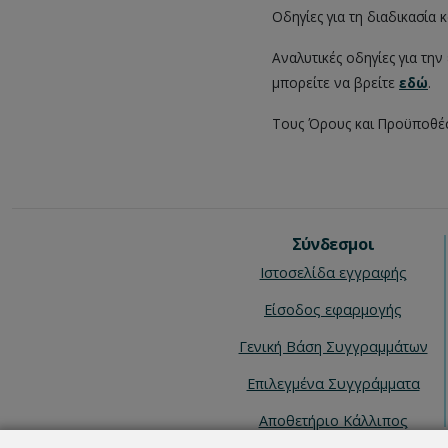
Οδηγίες για τη διαδικασία
Αναλυτικές οδηγίες για την
μπορείτε να βρείτε
εδώ
.
Τους Όρους και Προϋποθέσ
Σύνδεσμοι
Ιστοσελίδα εγγραφής
Είσοδος εφαρμογής
Γενική Βάση Συγγραμμάτων
Επιλεγμένα Συγγράμματα
Αποθετήριο Κάλλιπος