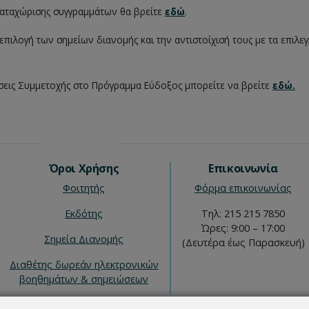
 καταχώρισης συγγραμμάτων θα βρείτε
εδώ
.
 επιλογή των σημείων διανομής και την αντιστοίχισή τους με τα επιλ
εις Συμμετοχής στο Πρόγραμμα Εύδοξος μπορείτε να βρείτε
εδώ.
Όροι Χρήσης
Επικοινωνία
Φοιτητής
Φόρμα επικοινωνίας
Εκδότης
Τηλ: 215 215 7850
Ώρες: 9:00 – 17:00
Σημεία Διανομής
(Δευτέρα έως Παρασκευή)
Διαθέτης δωρεάν ηλεκτρονικών
βοηθημάτων & σημειώσεων