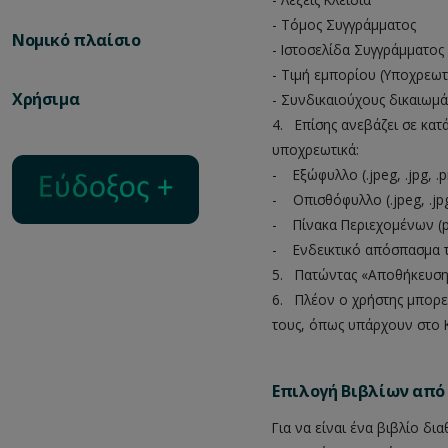
- Τόμος Συγγράμματος
Νομικό πλαίσιο
- Ιστοσελίδα Συγγράμματος
- Τιμή εμπορίου (Υποχρεωτ
Χρήσιμα
- Συνδικαιούχους δικαιωμ
4.
__
Επίσης ανεβάζει σε κατ
υποχρεωτικά:
- Εξώφυλλο (.jpeg, .jpg, .pn
- Οπισθόφυλλο (.jpeg, .jpg,
- Πίνακα Περιεχομένων (p
- Ενδεικτικό απόσπασμα τ
5.
__
Πατώντας «Αποθήκευση»
6.
__
Πλέον ο χρήστης μπορεί
τους, όπως υπάρχουν στο 
Επιλογή Βιβλίων από
Για να είναι ένα βιβλίο δι