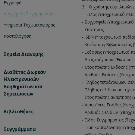
Εγγραφή
3.
__
Ο χρήστης συμπληρώνει
Διαχείριση Συγγραμμάτων
- Τίτλος (Υποχρεωτικό πεδί
- Συγγραφείς (Υποχρεωτικό
Υπηρεσία Ταχυμεταφοράς
- Υπότιτλος
Κοστολόγηση
- ISBN (Υποχρεωτικό πεδίο
- Κατάσταση Βιβλιοδεσίας 
- Εκδόσεις (Υποχρεωτικό π
Σημεία Διανομής
- Έτος τρέχουσας Έκδοσης 
- Έτος πρώτης Έκδοσης (Υ
Διαθέτες Δωρεάν
- Αριθμός Έκδοσης (Υποχρε
Ηλεκτρονικών
- Πλήθος τετράχρωμων σελ
Βοηθημάτων και
- Πλήθος σελίδων με τεχνι
Σημειώσεων
- Έτος πρώτης ανάρτησης 
- Διαστάσεις Σελίδας (Υποχ
Βιβλιοθήκες
- Αριθμός Σελίδων (Υποχρε
- Είδος Συγγράμματος (Τεχν
- Τιμή κοστολόγησης (Υποχ
Συγγράμματα
- Λέξεις Κλειδιά