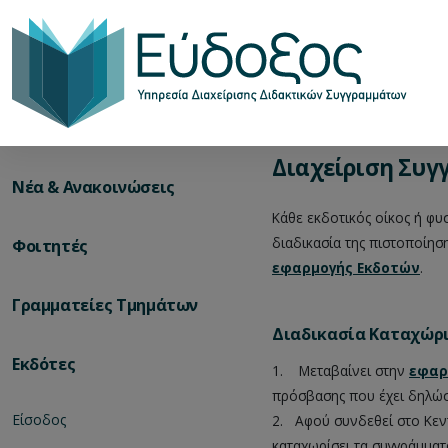
Διαχείριση Συ
Νέα & Ανακοινώσεις
Κάθε εκδοτικός οίκος ή φυ
διαδικασία της πιστοποίησ
Φοιτητές
εφαρμογής Εκδοτών
.
Γραμματείες Τμημάτων
Διαδικασία Καταχώρ
Εκδότες
1.
__
Μεταβαίνει στην
εφαρ
πρόσβασης που έχει δηλώσε
Είσοδος
2.
__
Aφού συνδεθεί στο Κεντ
καταχωρίσει τα συγγράμματ