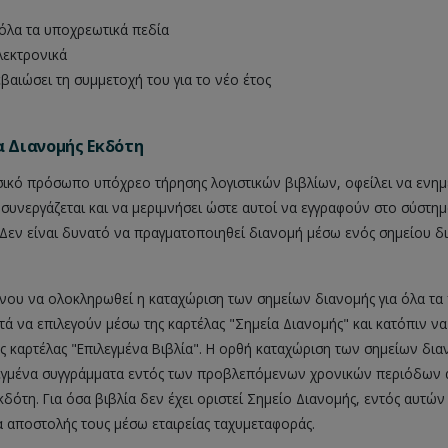
όλα τα υποχρεωτικά πεδία
λεκτρονικά
εβαιώσει τη συμμετοχή του για το νέο έτος
α Διανομής Εκδότη
σικό πρόσωπο υπόχρεο τήρησης λογιστικών βιβλίων, οφείλει να ενημ
 συνεργάζεται και να μεριμνήσει ώστε αυτοί να εγγραφούν στο σύστημ
 Δεν είναι δυνατό να πραγματοποιηθεί διανομή μέσω ενός σημείου δ
ένου να ολοκληρωθεί η καταχώριση των σημείων διανομής για όλα τα
τά να επιλεγούν μέσω της καρτέλας "Σημεία Διανομής" και κατόπιν να
ης καρτέλας "Επιλεγμένα Βιβλία". Η ορθή καταχώριση των σημείων δια
ιλεγμένα συγγράμματα εντός των προβλεπόμενων χρονικών περιόδων 
κδότη. Για όσα βιβλία δεν έχει οριστεί Σημείο Διανομής, εντός αυτώ
α αποστολής τους μέσω εταιρείας ταχυμεταφοράς.