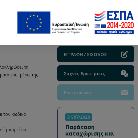
ΕΓΓΡΑΦΗ / ΕΙΣΟΔΟΣ
ολοκληρώσει τη
Συχνές Ερωτήσεις
ματά του, μέσω της
Επικοινωνία
αι τον κωδικό
31/07/2026
Παράταση
κεί μπορεί να
καταχώρισης και