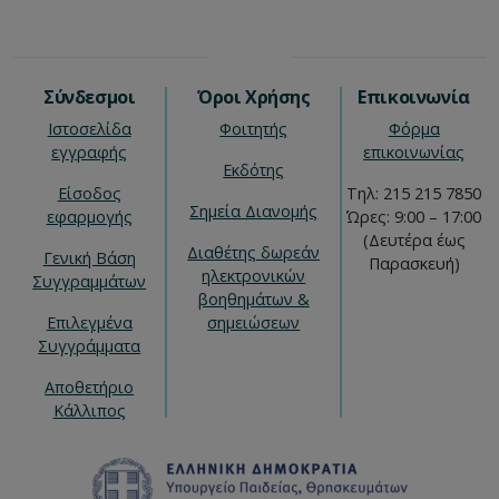
Σύνδεσμοι
Όροι Χρήσης
Επικοινωνία
Ιστοσελίδα
Φοιτητής
Φόρμα
εγγραφής
επικοινωνίας
Εκδότης
Είσοδος
Τηλ: 215 215 7850
Σημεία Διανομής
εφαρμογής
Ώρες: 9:00 – 17:00
(Δευτέρα έως
Διαθέτης δωρεάν
Γενική Βάση
Παρασκευή)
ηλεκτρονικών
Συγγραμμάτων
βοηθημάτων &
Επιλεγμένα
σημειώσεων
Συγγράμματα
Αποθετήριο
Κάλλιπος