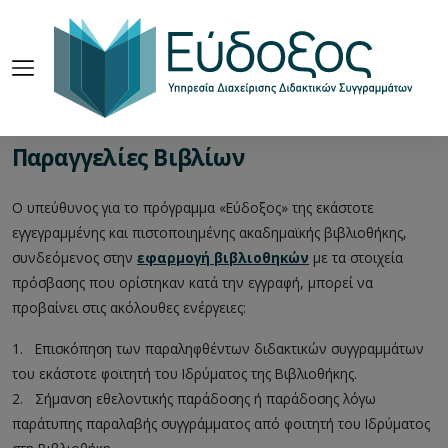
Παραγγελίες Βιβλίων
Ο υπεύθυνος για το πρόγραμμα «Εύδοξος» της εκάστοτε
εγγεγραμμένης και πιστοποιημένης ακαδημαϊκής βιβλιοθήκης,
συνδεόμενος στην
εφαρμογή βιβλιοθηκών
με τα στοιχεία
πρόσβασης που ορίστηκαν κατά την εγγραφή, μπορεί να
προβαίνει στις ακόλουθες ενέργειες:
1.
__
Επισκόπηση των παραληφθέντων διδακτικών συγγραμμάτων
του εκάστοτε φοιτητή του Ιδρύματος της Βιβλιοθήκης.
2.
__
Σήμανση εθελοντικής παράδοσης ή παράδοσης λόγω
παράτυπης παραλαβής συγγράμματος από φοιτητή του Ιδρύματος